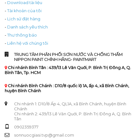
-
Download tài liệu
-
Tài khoản của tôi
-
Lịch sử đặt hàng
-
Danh sách yêu thích
-
Thư thông báo
-
Liên hệ với chúng tôi
TRUNG TÂM PHÂN PHỐI SƠN NƯỚC VÀ CHỐNG THẤM
NIPPON PAINT CHÍNH HÃNG- PAINTMART
Chi nhánh Bình Tân : 439/13 Lê Văn Quới, P. Bình Trị Đông A, Q.
Bình Tân, Tp. HCM
Chi nhánh Bình Chánh : D10/8 quốc lộ 1A, ấp 4, xã Bình Chánh,
huyện Bình Chánh
Chi nhánh 1: D10/8 Ấp 4, QL1A, xã Bình Chánh, huyện Bình
Chánh
Chi nhánh 2: 439/13 Lê Văn Quới, P. Bình Trị Đông A, Q. Bình
Tân
0902359377
sonnuocgiasi.tvp@gmail.com