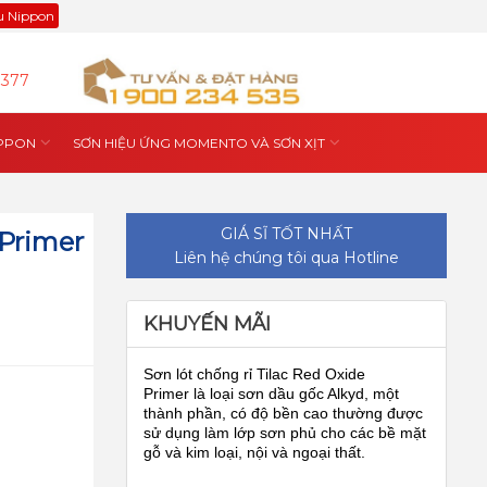
ệu Nippon
9377
IPPON
SƠN HIỆU ỨNG MOMENTO VÀ SƠN XỊT
GIÁ SĨ TỐT NHẤT
 Primer
Liên hệ chúng tôi qua Hotline
KHUYẾN MÃI
Sơn lót chống rỉ Tilac Red Oxide
Primer là loại sơn dầu gốc Alkyd, một
thành phần, có độ bền cao thường được
sử dụng làm lớp sơn phủ cho các bề mặt
gỗ và kim loại, nội và ngoại thất.