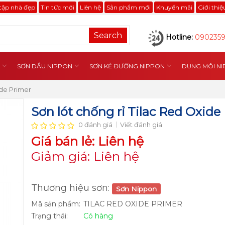
tập nhà đẹp
Tin tức mới
Liên hệ
Sản phẩm mới
Khuyến mãi
Giới thi
Search
Hotline:
090235
SƠN DẦU NIPPON
SƠN KẺ ĐƯỜNG NIPPON
DUNG MÔI N
ide Primer
Sơn lót chống rỉ Tilac Red Oxide
0 đánh giá
Viết đánh giá
Giá bán lẻ: Liên hệ
Giảm giá: Liên hệ
Thương hiệu sơn:
Sơn Nippon
Mã sản phẩm:
TILAC RED OXIDE PRIMER
Trạng thái:
Có hàng