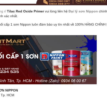
ng rỉ
Tilac Red Oxide Primer
vui lòng liên hệ
Đại lý sơn Nippon
chính
nh xác nhất.
hối cấp 1 sơn Nippon luôn đảm bảo uy tín nhất về 100% HÀNG CHÍNH
ƠN NIPPON
n, Tp. HCM