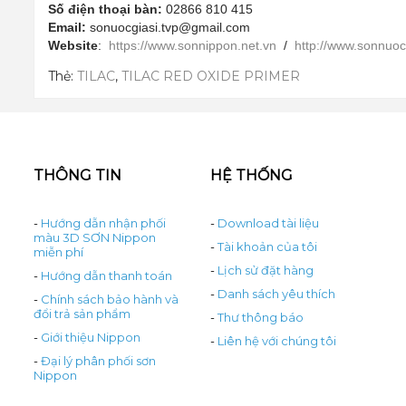
Số điện thoại bàn:
02866 810 415
Email:
sonuocgiasi.tvp@gmail.com
Website
:
https://www.sonnippon.net.vn
/
http://www.sonnuoc
Thẻ:
TILAC
,
TILAC RED OXIDE PRIMER
THÔNG TIN
HỆ THỐNG
-
Hướng dẫn nhận phối
-
Download tài liệu
màu 3D SƠN Nippon
-
Tài khoản của tôi
miễn phí
-
Lịch sử đặt hàng
-
Hướng dẫn thanh toán
-
Danh sách yêu thích
-
Chính sách bảo hành và
đổi trả sản phẩm
-
Thư thông báo
-
Giới thiệu Nippon
-
Liên hệ với chúng tôi
-
Đại lý phân phối sơn
Nippon