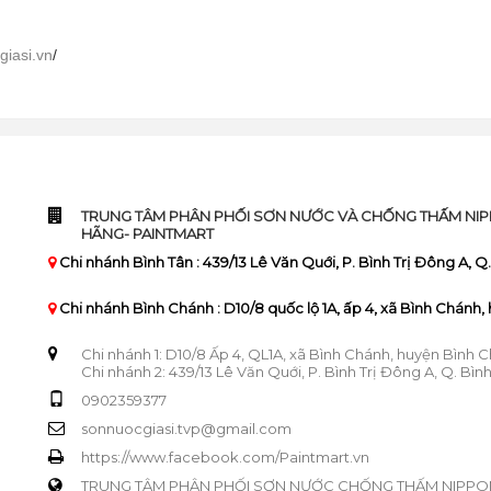
giasi.vn
/
TRUNG TÂM PHÂN PHỐI SƠN NƯỚC VÀ CHỐNG THẤM NIP
HÃNG- PAINTMART
Chi nhánh Bình Tân : 439/13 Lê Văn Quới, P. Bình Trị Đông A, Q
Chi nhánh Bình Chánh : D10/8 quốc lộ 1A, ấp 4, xã Bình Chánh
Chi nhánh 1: D10/8 Ấp 4, QL1A, xã Bình Chánh, huyện Bình 
Chi nhánh 2: 439/13 Lê Văn Quới, P. Bình Trị Đông A, Q. Bìn
0902359377
sonnuocgiasi.tvp@gmail.com
https://www.facebook.com/Paintmart.vn
TRUNG TÂM PHÂN PHỐI SƠN NƯỚC CHỐNG THẤM NIPPO