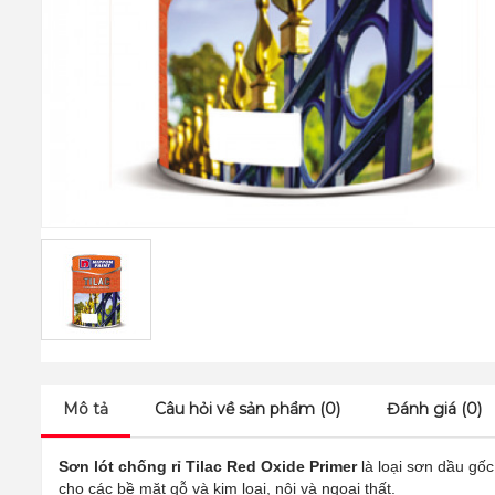
Mô tả
Câu hỏi về sản phẩm (0)
Đánh giá (0)
Sơn lót chống rỉ Tilac Red Oxide Primer
là loại sơn dầu gố
cho các bề mặt gỗ và kim loại, nội và ngoại thất.