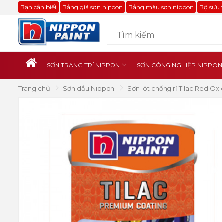
Bạn cần biết
Bảng giá sơn nippon
Bảng màu sơn nippon
Bộ sưu 
SƠN TRANG TRÍ NIPPON
SƠN CÔNG NGHIỆP NIPPON
Trang chủ
Sơn dầu Nippon
Sơn lót chống rỉ Tilac Red Ox