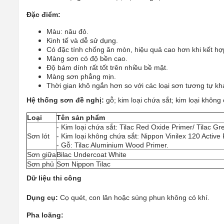
Đặc điểm:
Màu: nâu đỏ.
Kinh tế và dễ sử dụng.
Có đặc tính chống ăn mòn, hiệu quả cao hơn khi kết hợp
Màng sơn có độ bền cao.
Độ bám dính rất tốt trên nhiều bề mặt.
Màng sơn phẳng mịn.
Thời gian khô ngắn hơn so với các loại sơn tương tự kh
Hệ thống sơn đề nghị:
gỗ; kim loại chứa sắt; kim loại không
Loại
Tên sản phẩm
- Kim loại chứa sắt: Tilac Red Oxide Primer/ Tilac G
Sơn lót
- Kim loại không chứa sắt: Nippon Vinilex 120 Active
- Gỗ: Tilac Aluminium Wood Primer.
Sơn giữa
Bilac Undercoat White
Sơn phủ
Sơn Nippon Tilac
Dữ liệu thi công
Dụng cụ:
Cọ quét, con lăn hoặc súng phun không có khí.
Pha loãng: