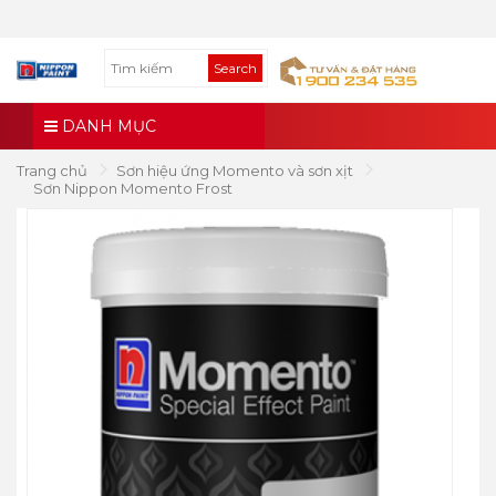
Search
DANH MỤC
Trang chủ
Sơn hiệu ứng Momento và sơn xịt
Sơn Nippon Momento Frost