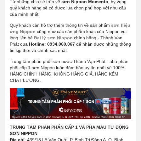
Từ những chia sẻ trên về
sơn
Nippon Momento
, hy vọng
quý khách hàng sẽ có được lựa chọn phù hợp với nhu cầu
của mình nhất.
Quý khách cần hỗ trợ thêm thông tin về sản phẩm
sơn hiệu
ứng Nippon
cũng như các sản phẩm khác của Nippon vui
lòng liên hệ
Đại lý sơn Nippon
chính hãng - Thành Vạn
Phát qua
Hotline: 0934.060.067
để nhận được những thông
tin kịp thời và chính xác nhất.
Trung tâm phân phối sơn nước Thành Vạn Phát - nhà phân
phối cấp 1 sơn Nippon luôn đảm bảo uy tín nhất về 100%
HÀNG CHÍNH HÃNG, KHÔNG HÀNG GIẢ, HÀNG KÉM
CHẤT LƯỢNG.
TRUNG TÂM PHÂN PHẤN CẤP 1 VÀ PHA MÀU TỰ ĐỘNG
SƠN NIPPON
Địa chỉ
: 439/13 Lê Văn Quới, P. Bình Trị Đông A, Q. Bình