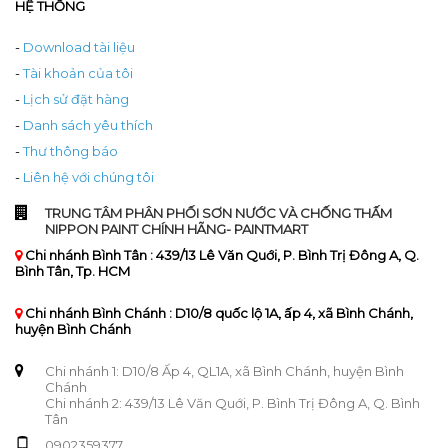
HỆ THỐNG
-
Download tài liệu
-
Tài khoản của tôi
-
Lịch sử đặt hàng
-
Danh sách yêu thích
-
Thư thông báo
-
Liên hệ với chúng tôi
TRUNG TÂM PHÂN PHỐI SƠN NƯỚC VÀ CHỐNG THẤM
NIPPON PAINT CHÍNH HÃNG- PAINTMART
Chi nhánh Bình Tân : 439/13 Lê Văn Quới, P. Bình Trị Đông A, Q.
Bình Tân, Tp. HCM
Chi nhánh Bình Chánh : D10/8 quốc lộ 1A, ấp 4, xã Bình Chánh,
huyện Bình Chánh
Chi nhánh 1: D10/8 Ấp 4, QL1A, xã Bình Chánh, huyện Bình
Chánh
Chi nhánh 2: 439/13 Lê Văn Quới, P. Bình Trị Đông A, Q. Bình
Tân
0902359377