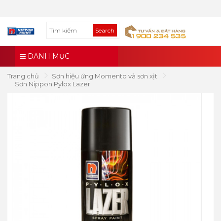
Search
DANH MỤC
Trang chủ
Sơn hiệu ứng Momento và sơn xịt
Sơn Nippon Pylox Lazer