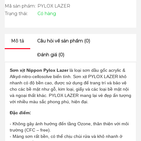
Mã sản phẩm:
PYLOX LAZER
Trạng thái:
Có hàng
Mô tả
Câu hỏi về sản phẩm (0)
Đánh giá (0)
Sơn xịt Nippon Pylox Lazer
là loại sơn dầu gốc acrylic &
Alkyd-nitro-cellosolve biến tính. Sơn xịt PYLOX LAZER khô
nhanh có độ bền cao, được sử dụng để trang trí và bảo vệ
cho các bề mặt như gỗ, kim loại, giấy và các loại bề mặt nội
và ngoại thất khác. PYLOX LAZER mang lại vẻ đẹp ấn tượng
với nhiều màu sắc phong phú, hiện đại.
Đặc điểm:
- Không gây ảnh hưởng đến tầng Ozone, thân thiện với môi
trường (CFC – free).
- Màng sơn rất bền, có thể chịu chùi rửa và khô nhanh ở