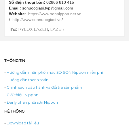
Số điện thoại bàn:
02866 810 415
Email:
sonuocgiasi.tvp@gmail.com
Website
:
https://www.sonnippon.net.vn
/
http://www.sonnuocgiasi.vn
/
Thẻ:
PYLOX LAZER
,
LAZER
THÔNG TIN
-
Hướng dẫn nhận phối màu 3D SƠN Nippon miễn phí
-
Hướng dẫn thanh toán
-
Chính sách bảo hành và đổi trả sản phẩm
-
Giới thiệu Nippon
-
Đại lý phân phối sơn Nippon
HỆ THỐNG
-
Download tài liệu