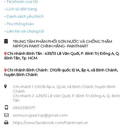
-
Tài khoản của tôi
-
Lịch sử đặt hàng
-
Danh sách yêu thích
-
Thư thông báo
-
Liên hệ với chúng tôi
TRUNG TÂM PHÂN PHỐI SƠN NƯỚC VÀ CHỐNG THẤM
NIPPON PAINT CHÍNH HÃNG- PAINTMART
Chi nhánh Bình Tân : 439/13 Lê Văn Quới, P. Bình Trị Đông A, Q.
Bình Tân, Tp. HCM
Chi nhánh Bình Chánh : D10/8 quốc lộ 1A, ấp 4, xã Bình Chánh,
huyện Bình Chánh
Chi nhánh 1: D10/8 Ấp 4, QL1A, xã Bình Chánh, huyện Bình
Chánh
Chi nhánh 2: 439/13 Lê Văn Quới, P. Bình Trị Đông A, Q. Bình
Tân
0902359377
sonnuocgiasi.tvp@gmail.com
https://www.facebook.com/Paintmart.vn