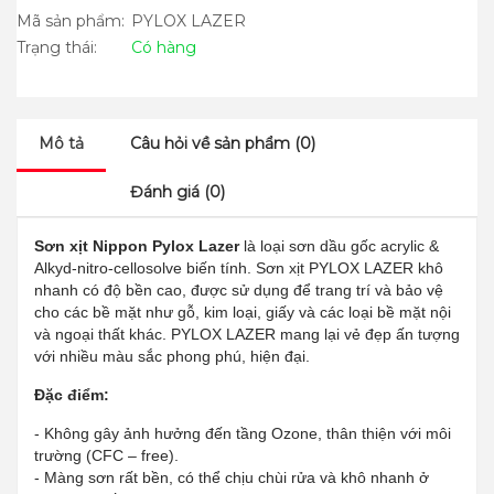
Mã sản phẩm:
PYLOX LAZER
Trạng thái:
Có hàng
Mô tả
Câu hỏi về sản phẩm (0)
Đánh giá (0)
Sơn xịt Nippon Pylox Lazer
là loại sơn dầu gốc acrylic &
Alkyd-nitro-cellosolve biến tính. Sơn xịt PYLOX LAZER khô
nhanh có độ bền cao, được sử dụng để trang trí và bảo vệ
cho các bề mặt như gỗ, kim loại, giấy và các loại bề mặt nội
và ngoại thất khác. PYLOX LAZER mang lại vẻ đẹp ấn tượng
với nhiều màu sắc phong phú, hiện đại.
Đặc điểm:
- Không gây ảnh hưởng đến tầng Ozone, thân thiện với môi
trường (CFC – free).
- Màng sơn rất bền, có thể chịu chùi rửa và khô nhanh ở