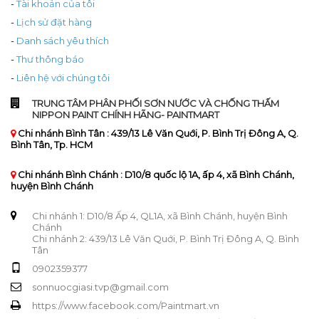
-
Tài khoản của tôi
-
Lịch sử đặt hàng
-
Danh sách yêu thích
-
Thư thông báo
-
Liên hệ với chúng tôi
TRUNG TÂM PHÂN PHỐI SƠN NƯỚC VÀ CHỐNG THẤM
NIPPON PAINT CHÍNH HÃNG- PAINTMART
Chi nhánh Bình Tân : 439/13 Lê Văn Quới, P. Bình Trị Đông A, Q.
Bình Tân, Tp. HCM
Chi nhánh Bình Chánh : D10/8 quốc lộ 1A, ấp 4, xã Bình Chánh,
huyện Bình Chánh
Chi nhánh 1: D10/8 Ấp 4, QL1A, xã Bình Chánh, huyện Bình
Chánh
Chi nhánh 2: 439/13 Lê Văn Quới, P. Bình Trị Đông A, Q. Bình
Tân
0902359377
sonnuocgiasi.tvp@gmail.com
https://www.facebook.com/Paintmart.vn