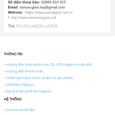
Số điện thoại bàn:
02866 810 415
Email:
sonuocgiasi.tvp@gmail.com
Website
:
https://www.sonnippon.net.vn
/
http://www.sonnuocgiasi.vn
/
Thẻ:
PYLOX LAZER
,
LAZER
THÔNG TIN
-
Hướng dẫn nhận phối màu 3D SƠN Nippon miễn phí
-
Hướng dẫn thanh toán
-
Chính sách bảo hành và đổi trả sản phẩm
-
Giới thiệu Nippon
-
Đại lý phân phối sơn Nippon
HỆ THỐNG
-
Download tài liệu