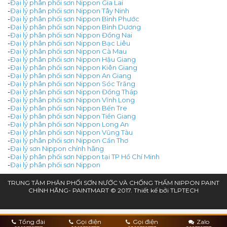
-
Đại lý phân phối sơn Nippon Gia Lai
-
Đại lý phân phối sơn Nippon Tây Ninh
-
Đại lý phân phối sơn Nippon Bình Phước
-
Đại lý phân phối sơn Nippon Bình Dương
-
Đại lý phân phối sơn Nippon Đồng Nai
-
Đại lý phân phối sơn Nippon Bạc Liêu
-
Đại lý phân phối sơn Nippon Cà Mau
-
Đại lý phân phối sơn Nippon Hậu Giang
-
Đại lý phân phối sơn Nippon Kiên Giang
-
Đại lý phân phối sơn Nippon An Giang
-
Đại lý phân phối sơn Nippon Sóc Trăng
-
Đại lý phân phối sơn Nippon Đồng Tháp
-
Đại lý phân phối sơn Nippon Vĩnh Long
-
Đại lý phân phối sơn Nippon Bến Tre
-
Đại lý phân phối sơn Nippon Tiền Giang
-
Đại lý phân phối sơn Nippon Long An
-
Đại lý phân phối sơn Nippon Vũng Tàu
-
Đại lý phân phối sơn Nippon Cần Thơ
-
Đại lý sơn Nippon chính hãng
-
Đại lý phân phối sơn Nippon tại TP Hồ Chí Minh
-
Đại lý phân phối sơn Nippon
TRUNG TÂM PHÂN PHỐI SƠN NƯỚC VÀ CHỐNG THẤM NIPPON PAINT
CHÍNH HÃNG- PAINTMART © 2017. Thiết kế bởi
TLPTECH
Tổng đài
Gọi điện
Gọi điện
Zalo