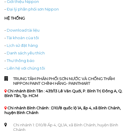
-
Giới thiệu Nippon
-
Đại lý phân phối sơn Nippon
HỆ THỐNG
-
Download tài liệu
-
Tài khoản của tôi
-
Lịch sử đặt hàng
-
Danh sách yêu thích
-
Thư thông báo
-
Liên hệ với chúng tôi
TRUNG TÂM PHÂN PHỐI SƠN NƯỚC VÀ CHỐNG THẤM
NIPPON PAINT CHÍNH HÃNG- PAINTMART
Chi nhánh Bình Tân : 439/13 Lê Văn Quới, P. Bình Trị Đông A, Q.
Bình Tân, Tp. HCM
Chi nhánh Bình Chánh : D10/8 quốc lộ 1A, ấp 4, xã Bình Chánh,
huyện Bình Chánh
Chi nhánh 1: D10/8 Ấp 4, QL1A, xã Bình Chánh, huyện Bình
Chánh