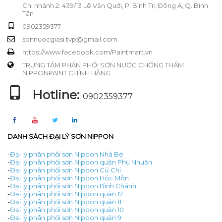
Chi nhánh 2: 439/13 Lê Văn Quới, P. Bình Trị Đông A, Q. Bình
Tân
0902359377
sonnuocgiasi.tvp@gmail.com
https://www.facebook.com/Paintmart.vn
TRUNG TÂM PHÂN PHỐI SƠN NƯỚC CHỐNG THẤM
NIPPONPAINT CHÍNH HÃNG
Hotline:
0902359377
DANH SÁCH ĐẠI LÝ SƠN NIPPON
-
Đại lý phân phối sơn Nippon Nhà Bè
-
Đại lý phân phối sơn Nippon quận Phú Nhuận
-
Đại lý phân phối sơn Nippon Củ Chi
-
Đại lý phân phối sơn Nippon Hóc Môn
-
Đại lý phân phối sơn Nippon Bình Chánh
-
Đại lý phân phối sơn Nippon quận 12
-
Đại lý phân phối sơn Nippon quận 11
-
Đại lý phân phối sơn Nippon quận 10
-
Đại lý phân phối sơn Nippon quận 9