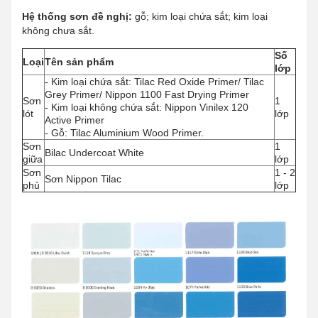
Hệ thống sơn đề nghị:
gỗ; kim loại chứa sắt; kim loại
không chưa sắt.
Số
Loại
Tên sản phẩm
lớp
- Kim loại chứa sắt: Tilac Red Oxide Primer/ Tilac
Grey Primer/ Nippon 1100 Fast Drying Primer
Sơn
1
- Kim loại không chứa sắt: Nippon Vinilex 120
lót
lớp
Active Primer
- Gỗ: Tilac Aluminium Wood Primer.
Sơn
1
Bilac Undercoat White
giữa
lớp
Sơn
1 - 2
Sơn Nippon Tilac
phủ
lớp