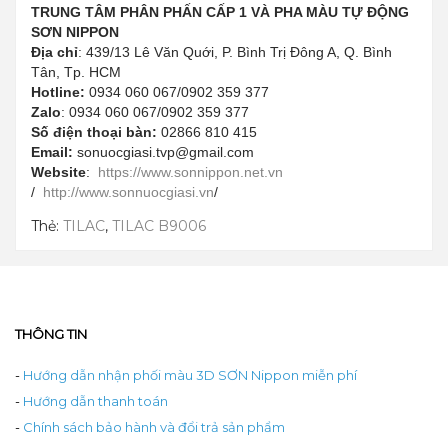
TRUNG TÂM PHÂN PHẤN CẤP 1 VÀ PHA MÀU TỰ ĐỘNG
SƠN NIPPON
Địa chỉ
: 439/13 Lê Văn Quới, P. Bình Trị Đông A, Q. Bình
Tân, Tp. HCM
Hotline:
0934 060 067/0902 359 377
Zalo
: 0934 060 067/0902 359 377
Số điện thoại bàn:
02866 810 415
Email:
sonuocgiasi.tvp@gmail.com
Website
:
https://www.sonnippon.net.vn
/
http://www.sonnuocgiasi.vn
/
Thẻ:
TILAC
,
TILAC B9006
THÔNG TIN
-
Hướng dẫn nhận phối màu 3D SƠN Nippon miễn phí
-
Hướng dẫn thanh toán
-
Chính sách bảo hành và đổi trả sản phẩm