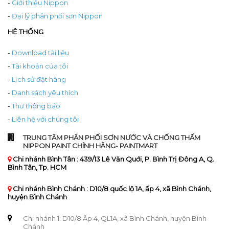
-
Giới thiệu Nippon
-
Đại lý phân phối sơn Nippon
HỆ THỐNG
-
Download tài liệu
-
Tài khoản của tôi
-
Lịch sử đặt hàng
-
Danh sách yêu thích
-
Thư thông báo
-
Liên hệ với chúng tôi
TRUNG TÂM PHÂN PHỐI SƠN NƯỚC VÀ CHỐNG THẤM
NIPPON PAINT CHÍNH HÃNG- PAINTMART
Chi nhánh Bình Tân : 439/13 Lê Văn Quới, P. Bình Trị Đông A, Q.
Bình Tân, Tp. HCM
Chi nhánh Bình Chánh : D10/8 quốc lộ 1A, ấp 4, xã Bình Chánh,
huyện Bình Chánh
Chi nhánh 1: D10/8 Ấp 4, QL1A, xã Bình Chánh, huyện Bình
Chánh