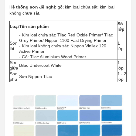
Hệ thống sơn đề nghị:
gỗ; kim loại chứa sắt; kim loại
không chưa sắt.
Số
Loại
Tên sản phẩm
lớp
- Kim loại chứa sắt: Tilac Red Oxide Primer/ Tilac
Grey Primer/ Nippon 1100 Fast Drying Primer
Sơn
1
- Kim loại không chứa sắt: Nippon Vinilex 120
lót
lớp
Active Primer
- Gỗ: Tilac Aluminium Wood Primer.
Sơn
1
Bilac Undercoat White
giữa
lớp
Sơn
1 - 2
Sơn Nippon Tilac
phủ
lớp