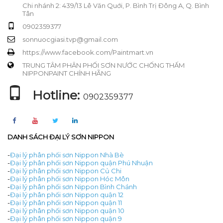
Chi nhánh 2: 439/13 Lê Văn Quới, P. Bình Trị Đông A, Q. Bình
Tân
0902359377
sonnuocgiasi.tvp@gmail.com
https://www.facebook.com/Paintmart.vn
TRUNG TÂM PHÂN PHỐI SƠN NƯỚC CHỐNG THẤM
NIPPONPAINT CHÍNH HÃNG
Hotline:
0902359377
DANH SÁCH ĐẠI LÝ SƠN NIPPON
-
Đại lý phân phối sơn Nippon Nhà Bè
-
Đại lý phân phối sơn Nippon quận Phú Nhuận
-
Đại lý phân phối sơn Nippon Củ Chi
-
Đại lý phân phối sơn Nippon Hóc Môn
-
Đại lý phân phối sơn Nippon Bình Chánh
-
Đại lý phân phối sơn Nippon quận 12
-
Đại lý phân phối sơn Nippon quận 11
-
Đại lý phân phối sơn Nippon quận 10
-
Đại lý phân phối sơn Nippon quận 9