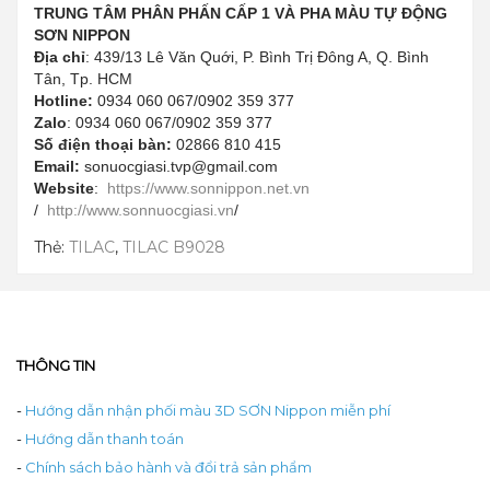
TRUNG TÂM PHÂN PHẤN CẤP 1 VÀ PHA MÀU TỰ ĐỘNG
SƠN NIPPON
Địa chỉ
: 439/13 Lê Văn Quới, P. Bình Trị Đông A, Q. Bình
Tân, Tp. HCM
Hotline:
0934 060 067/0902 359 377
Zalo
: 0934 060 067/0902 359 377
Số điện thoại bàn:
02866 810 415
Email:
sonuocgiasi.tvp@gmail.com
Website
:
https://www.sonnippon.net.vn
/
http://www.sonnuocgiasi.vn
/
Thẻ:
TILAC
,
TILAC B9028
THÔNG TIN
-
Hướng dẫn nhận phối màu 3D SƠN Nippon miễn phí
-
Hướng dẫn thanh toán
-
Chính sách bảo hành và đổi trả sản phẩm