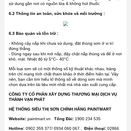
sử dụng gần nơi có nguồn lửa & không hút thuốc
6.2 Thông tin an toàn, sức khỏe và môi trường :
6.3 Bảo quản và tồn trữ :
- Không cậy nắp khi chưa sử dụng, đặt thùng sơn ở vị trí
đứng thẳng
- Dùng ngay sau khi mở nắp, đậy chặt nắp thùng và để ở nơi
khô, mát. Nhiệt độ từ 5°C– 40°C
Mỗi loại sơn sẽ có một thông số kỹ thuật khác nhau, bảng
trên chỉ mang tính chất tham khảo ở thời điểm hiện tại. Vậy
nên, bạn cần tìm hiểu kĩ thông số về dòng sơn mà mình
chọn dựa trên tài liệu mới nhất mà nhà sản xuất cung cấp.
CÔNG TY CỔ PHẦN XÂY DỰNG THƯƠNG MẠI DỊCH VỤ
THÀNH VẠN PHÁT
HỆ THỐNG SIÊU THỊ SƠN CHÍNH HÃNG PAINTMART
Website:
paintmart.vn
Tổng Đài:
1900 234 535
Hotline:
0902 359 377/ 0934 060 067 .
Điện thoại:
02866