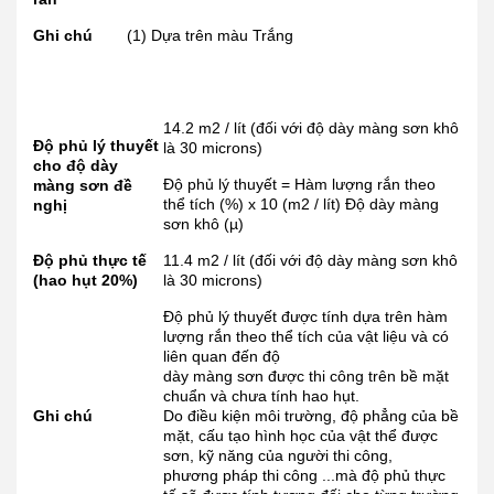
Ghi chú
(1) Dựa trên màu Trắng
14.2 m2 / lít (đối với độ dày màng sơn khô
Độ phủ lý thuyết
là 30 microns)
cho độ dày
Độ phủ lý thuyết = Hàm lượng rắn theo
màng sơn đề
thể tích (%) x 10 (m2 / lít) Độ dày màng
nghị
sơn khô (µ)
Độ phủ thực tế
11.4 m2 / lít (đối với độ dày màng sơn khô
(hao hụt 20%)
là 30 microns)
Độ phủ lý thuyết được tính dựa trên hàm
lượng rắn theo thể tích của vật liệu và có
liên quan đến độ
dày màng sơn được thi công trên bề mặt
chuẩn và chưa tính hao hụt.
Ghi chú
Do điều kiện môi trường, độ phẳng của bề
mặt, cấu tạo hình học của vật thể được
sơn, kỹ năng của người thi công,
phương pháp thi công ...
mà độ phủ thực