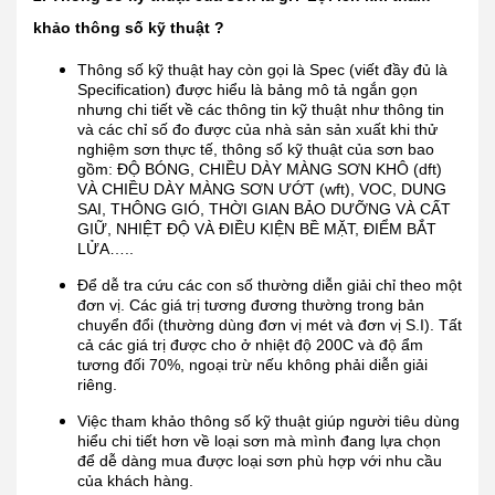
khảo thông số kỹ thuật ?
Thông số kỹ thuật hay còn gọi là Spec (viết đầy đủ là
Specification) được hiểu là bảng mô tả ngắn gọn
nhưng chi tiết về các thông tin kỹ thuật như thông tin
và các chỉ số đo được của nhà sản sản xuất khi thử
nghiệm sơn thực tế, thông số kỹ thuật của sơn bao
gồm: ĐỘ BÓNG, CHIỀU DÀY MÀNG SƠN KHÔ (dft)
VÀ CHIỀU DÀY MÀNG SƠN ƯỚT (wft), VOC, DUNG
SAI, THÔNG GIÓ, THỜI GIAN BẢO DƯỠNG VÀ CẤT
GIỮ, NHIỆT ĐỘ VÀ ĐIỀU KIỆN BỀ MẶT, ĐIỂM BẮT
LỬA…..
Để dễ tra cứu các con số thường diễn giải chỉ theo một
đơn vị. Các giá trị tương đương thường trong bản
chuyển đổi (thường dùng đơn vị mét và đơn vị S.I). Tất
cả các giá trị được cho ở nhiệt độ 200C và độ ẩm
tương đối 70%, ngoại trừ nếu không phải diễn giải
riêng.
Việc tham khảo thông số kỹ thuật giúp người tiêu dùng
hiểu chi tiết hơn về loại sơn mà mình đang lựa chọn
để dễ dàng mua được loại sơn phù hợp với nhu cầu
của khách hàng.