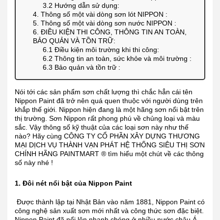
3.2 Hướng dẫn sử dụng:
4. Thông số một vài dòng sơn lót NIPPON :
5. Thông số một vài dòng sơn nước NIPPON :
6. ĐIỀU KIỆN THI CÔNG, THÔNG TIN AN TOÀN,
BẢO QUẢN VÀ TỒN TRỮ:
6.1 Điều kiện môi trường khi thi công:
6.2 Thông tin an toàn, sức khỏe và môi trường :
6.3 Bảo quản và tồn trữ :
Nói tới các sản phẩm sơn chất lượng thì chắc hẳn cái tên
Nippon Paint đã trở nên quá quen thuộc với người dùng trên
khắp thế giới. Nippon hiện đang là một hãng sơn nổi bật trên
thị trường. Sơn Nippon rất phong phú về chủng loại và màu
sắc. Vậy thông số kỹ thuật của các loại sơn này như thế
nào? Hãy cùng CÔNG TY CỔ PHẦN XÂY DỰNG THƯƠNG
MẠI DỊCH VỤ THÀNH VẠN PHÁT HỆ THỐNG SIÊU THỊ SƠN
CHÍNH HÃNG PAINTMART ® tìm hiểu một chút về các thông
số này nhé !
1. Đôi nét nổi bật của Nippon Paint
Được thành lập tại Nhật Bản vào năm 1881, Nippon Paint có
công nghệ sản xuất sơn mới nhất và công thức sơn đặc biệt.
Nippon Paint đã nổi lên nhanh chóng ở nhiều nước châu Á