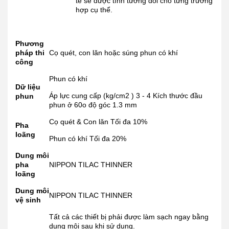
tế sẽ được tính tương đối cho từng trường
hợp cụ thể.
Phương
pháp thi
Cọ quét, con lăn hoặc súng phun có khí
công
Phun có khí
Dữ liệu
Áp lực cung cấp (kg/cm2 ) 3 - 4 Kích thước đầu
phun
phun ở 60o độ góc 1.3 mm
Cọ quét & Con lăn Tối đa 10%
Pha
loãng
Phun có khí Tối đa 20%
Dung môi
pha
NIPPON TILAC THINNER
loãng
Dung môi
NIPPON TILAC THINNER
vệ sinh
Tất cả các thiết bị phải được làm sạch ngay bằng
dung môi sau khi sử dụng.