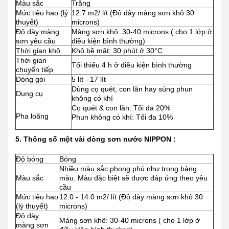
Màu sắc
Trắng
Mức tiêu hao (lý
12.7 m2/ lít (Độ dày màng sơn khô 30
thuyết)
microns)
Độ dày màng
Màng sơn khô: 30-40 microns ( cho 1 lớp ở
sơn yêu cầu
điều kiện bình thường)
Thời gian khô
Khô bề mặt: 30 phút ở 30°C
Thời gian
Tối thiểu 4 h ở điều kiện bình thường
chuyển tiếp
Đóng gói
5 lít - 17 lít
Dùng cọ quét, con lăn hay súng phun
Dụng cụ
không có khí
Cọ quét & con lăn: Tối đa 20%
Pha loãng
Phun không có khí: Tối đa 10%
5. Thông số một vài dòng sơn nước NIPPON :
Độ bóng
Bóng
Nhiều màu sắc phong phú như trong bảng
Màu sắc
màu. Màu đặc biệt sẽ được đáp ứng theo yêu
cầu
Mức tiêu hao
12.0 - 14.0 m2/ lít (Độ dày màng sơn khô 30
(lý thuyết)
microns)
Độ dày
Màng sơn khô: 30-40 microns ( cho 1 lớp ở
màng sơn