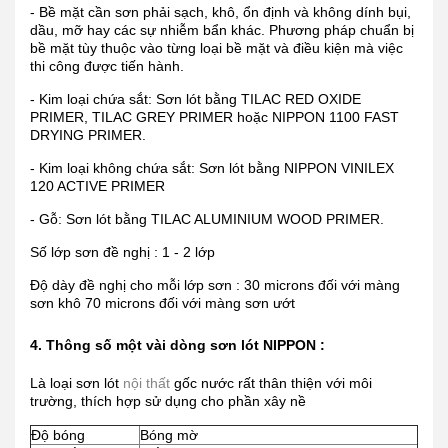
- Bề mặt cần sơn phải sạch, khô, ổn định và không dính bụi,
dầu, mỡ hay các sự nhiễm bẩn khác. Phương pháp chuẩn bị
bề mặt tùy thuộc vào từng loại bề mặt và điều kiện mà việc
thi công được tiến hành.
- Kim loại chứa sắt: Sơn lót bằng TILAC RED OXIDE
PRIMER, TILAC GREY PRIMER hoặc NIPPON 1100 FAST
DRYING PRIMER.
- Kim loại không chứa sắt: Sơn lót bằng NIPPON VINILEX
120 ACTIVE PRIMER
- Gỗ: Sơn lót bằng TILAC ALUMINIUM WOOD PRIMER.
Số lớp sơn đề nghị : 1 - 2 lớp
Độ dày đề nghị cho mỗi lớp sơn : 30 microns đối với màng
sơn khô 70 microns đối với màng sơn ướt
4. Thông số một vài dòng sơn lót NIPPON :
Là loại sơn lót
nội thất
gốc nước rất thân thiện với môi
trường, thích hợp sử dụng cho phần xây nề
Độ bóng
Bóng mờ