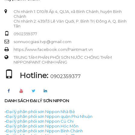
Chi nhánh 1: D10/8 Ấp 4, QL1A, xã Bình Chánh, huyện Bình
Chánh
Chi nhánh 2: 439/13 Lê Văn Quới, P. Bình Trị Đông A, Q. Bình
Tân
0902359377
sonnuocgiasi.tvp@gmail.com
https://www.facebook.com/Paintmart.vn
TRUNG TÂM PHÂN PHỐI SƠN NƯỚC CHỐNG THẤM
NIPPONPAINT CHÍNH HÃNG
Hotline:
0902359377
DANH SÁCH ĐẠI LÝ SƠN NIPPON
-
Đại lý phân phối sơn Nippon Nhà Bè
-
Đại lý phân phối sơn Nippon quận Phú Nhuận
-
Đại lý phân phối sơn Nippon Củ Chi
-
Đại lý phân phối sơn Nippon Hóc Môn
-
Đại lý phân phối sơn Nippon Bình Chánh