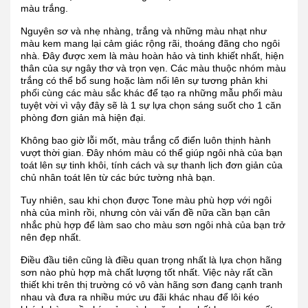
màu trắng.
Nguyên sơ và nhẹ nhàng, trắng và những màu nhạt như
màu kem mang lại cảm giác rộng rãi, thoáng đãng cho ngôi
nhà. Đây được xem là màu hoàn hảo và tinh khiết nhất, hiện
thân của sự ngây thơ và trọn vẹn. Các màu thuộc nhóm màu
trắng có thể bổ sung hoặc làm nổi lên sự tương phản khi
phối cùng các màu sắc khác để tạo ra những mẫu phối màu
tuyệt vời vì vậy đây sẽ là 1 sự lựa chọn sáng suốt cho 1 căn
phòng đơn giản mà hiện đại.
Không bao giờ lỗi mốt, màu trắng cổ điển luôn thịnh hành
vượt thời gian. Đây nhóm màu có thể giúp ngôi nhà của bạn
toát lên sự tinh khôi, tính cách và sự thanh lịch đơn giản của
chủ nhân toát lên từ các bức tường nhà bạn.
Tuy nhiên, sau khi chọn được Tone màu phù hợp với ngôi
nhà của mình rồi, nhưng còn vài vấn đề nữa cần bạn cân
nhắc phù hợp để làm sao cho màu sơn ngôi nhà của bạn trở
nên đẹp nhất.
Điều đầu tiên cũng là điều quan trọng nhất là lựa chọn hãng
sơn nào phù hợp mà chất lượng tốt nhất. Việc này rất cần
thiết khi trên thị trường có vô vàn hãng sơn đang cạnh tranh
nhau và đưa ra nhiều mức ưu đãi khác nhau để lôi kéo