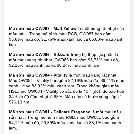
Mã sơn màu OW087 - Malt Yellow
là một bóng rất nhạt của
màu nâu . Trong mô hình màu RGB, OW087 bao gồm
95,69% màu đỏ, 91,76% màu xanh lục và 85,88% màu xanh
lam
Mã sơn màu OW086 - Bilzzard
trong hệ thập lục phân là
một màu vàng rất nhạt, OW086 bao gồm 93,73% màu đỏ,
92,16% màu xanh lục và 88,24% màu xanh lam.
Mã sơn màu OW084 - Vitality
là một màu vàng rất nhạt .
Màu OW084 - Vitality bao gồm 92,16% màu đỏ, 89,41% màu
xanh lục và 83,92% màu xanh lam. Trong không gian màu
HSL,màu OW084 - Vitality có sắc độ là 40 ° (độ), độ bão hòa
34% và độ đậm nhạt là 88%. Màu này có bước sóng xấp xỉ
576,19 nm
Mã sơn màu OW081 - Delicate Fragance
là một màu nâu
rất nhạt . Trong mô hình màu RGB, màu OW081 bao gồm
94,12% màu đỏ, 90,59% màu xanh lục và 85,1% màu xanh
lam.