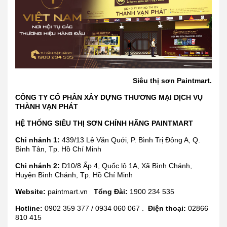
Siêu thị sơn Paintmart.
CÔNG TY CỔ PHẦN XÂY DỰNG THƯƠNG MẠI DỊCH VỤ
THÀNH VẠN PHÁT
HỆ THỐNG SIÊU THỊ SƠN CHÍNH HÃNG PAINTMART
Chi nhánh 1:
439/13 Lê Văn Quới, P. Bình Trị Đông A, Q.
Bình Tân, Tp. Hồ Chí Minh
Chi nhánh 2:
D10/8 Ấp 4, Quốc lộ 1A, Xã Bình Chánh,
Huyện Bình Chánh, Tp. Hồ Chí Minh
Website:
paintmart.vn
Tổng Đài:
1900 234 535
Hotline:
0902 359 377 / 0934 060 067 .
Điện thoại:
02866
810 415