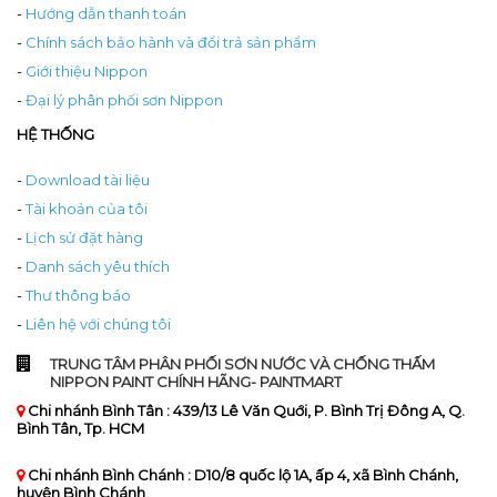
-
Hướng dẫn thanh toán
-
Chính sách bảo hành và đổi trả sản phẩm
-
Giới thiệu Nippon
-
Đại lý phân phối sơn Nippon
HỆ THỐNG
-
Download tài liệu
-
Tài khoản của tôi
-
Lịch sử đặt hàng
-
Danh sách yêu thích
-
Thư thông báo
-
Liên hệ với chúng tôi
TRUNG TÂM PHÂN PHỐI SƠN NƯỚC VÀ CHỐNG THẤM
NIPPON PAINT CHÍNH HÃNG- PAINTMART
Chi nhánh Bình Tân : 439/13 Lê Văn Quới, P. Bình Trị Đông A, Q.
Bình Tân, Tp. HCM
Chi nhánh Bình Chánh : D10/8 quốc lộ 1A, ấp 4, xã Bình Chánh,
huyện Bình Chánh