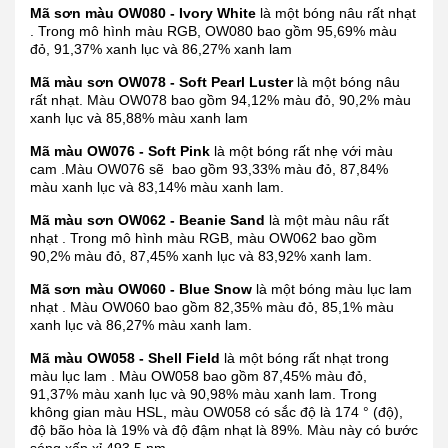
Mã sơn màu OW080 - Ivory White
là một bóng nâu rất nhạt
. Trong mô hình màu RGB, OW080 bao gồm 95,69% màu
đỏ, 91,37% xanh lục và 86,27% xanh lam
Mã màu sơn OW078 - Soft Pearl Luster
là một bóng nâu
rất nhạt. Màu OW078 bao gồm 94,12% màu đỏ, 90,2% màu
xanh lục và 85,88% màu xanh lam
Mã màu OW076 - Soft Pink
là một bóng rất nhẹ với màu
cam .Màu OW076 sẽ bao gồm 93,33% màu đỏ, 87,84%
màu xanh lục và 83,14% màu xanh lam.
Mã màu sơn OW062 - Beanie Sand
là một màu nâu rất
nhạt . Trong mô hình màu RGB, màu OW062 bao gồm
90,2% màu đỏ, 87,45% xanh lục và 83,92% xanh lam.
Mã sơn màu OW060 - Blue Snow
là một bóng màu lục lam
nhạt . Màu OW060 bao gồm 82,35% màu đỏ, 85,1% màu
xanh lục và 86,27% màu xanh lam.
Mã màu OW058 - Shell Field
là một bóng rất nhạt trong
màu lục lam . Màu OW058 bao gồm 87,45% màu đỏ,
91,37% màu xanh lục và 90,98% màu xanh lam. Trong
không gian màu HSL, màu OW058 có sắc độ là 174 ° (độ),
độ bão hòa là 19% và độ đậm nhạt là 89%. Màu này có bước