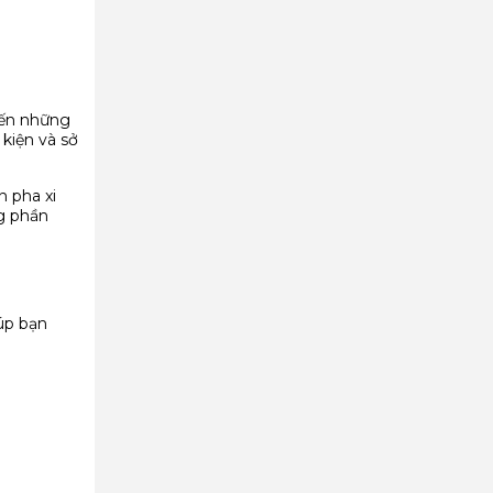
đến những
kiện và sở
 pha xi
ng phần
úp bạn