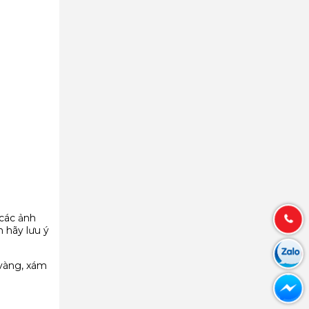
 các ảnh
 hãy lưu ý
 vàng, xám