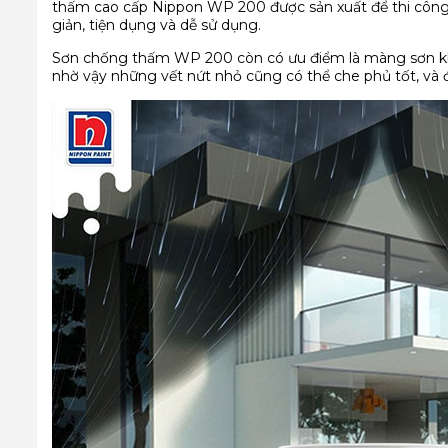
thấm cao cấp Nippon WP 200 được sản xuất để thi công 
giản, tiện dụng và dễ sử dụng.
Sơn chống thấm WP 200 còn có ưu điểm là màng sơn khô
nhờ vậy những vết nứt nhỏ cũng có thể che phủ tốt, và 