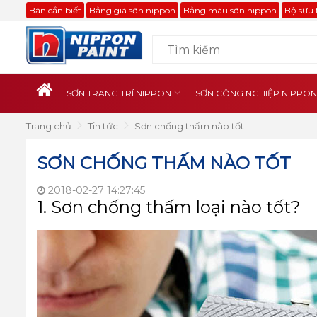
Bạn cần biết
Bảng giá sơn nippon
Bảng màu sơn nippon
Bộ sưu 
SƠN TRANG TRÍ NIPPON
SƠN CÔNG NGHIỆP NIPPON
Trang chủ
Tin tức
Sơn chống thấm nào tốt
SƠN CHỐNG THẤM NÀO TỐT
2018-02-27 14:27:45
1. Sơn chống thấm loại nào tốt?