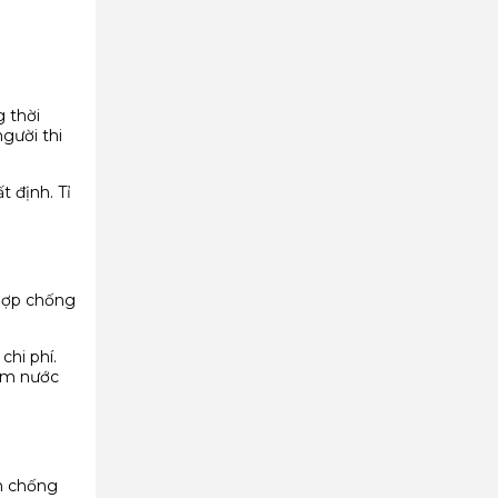
 thời
gười thi
 định. Tỉ
hợp chống
chi phí.
hấm nước
ơn chống