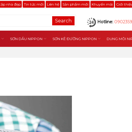
tập nhà đẹp
Tin tức mới
Liên hệ
Sản phẩm mới
Khuyến mãi
Giới thi
Search
Hotline:
090235
SƠN DẦU NIPPON
SƠN KẺ ĐƯỜNG NIPPON
DUNG MÔI N