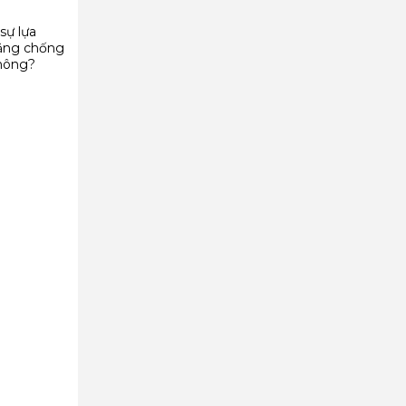
sự lựa
năng chống
không?