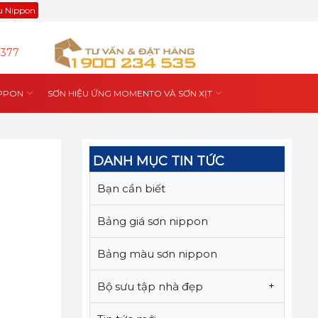
ệu Nippon
9377
IPPON
SƠN HIỆU ỨNG MOMENTO VÀ SƠN XỊT
DANH MỤC TIN TỨC
Bạn cần biết
Bảng giá sơn nippon
Bảng màu sơn nippon
Bộ sưu tập nhà đẹp
+