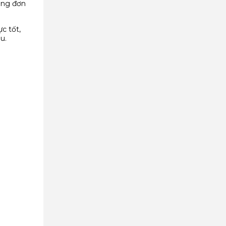
ùng đơn
c tốt,
u.