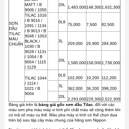
MATT / B
20L
1,483,000
148,300
1,631,300
9006 / 1055
TILAC 1016
/ B 9016 /
0L8
SƠN
75,000
7,500
82,500
1091 / 1134
DẦU
/ B 9013 / B
TILAC
9048 / 1053
MÀU
3L
BLACK /
259,000
25,900
284,900
CHUẨN
1030 / B
9028 / 1131
/ 1054 / B
20L
9054 / 1115
1,580,000
158,000
1,738,000
/ 1129
0L8
102,000
10,200
112,200
TILAC 1044
/ 1114 /
3L
1021 / B
362,000
36,200
398,200
9004
20L
2,293,000
229,300
2,522,300
Bảng giá trên là
bảng giá gốc sơn dầu Tilac
, đối với các
màu sơn pha màu máy vi tính phí chất màu sẽ cộng thêm khi
có mã số màu cụ thể. Màu pha máy vi tính có thể chọn dựa
trên bộ sưu tập cây màu chung của hãng sơn Nippon.