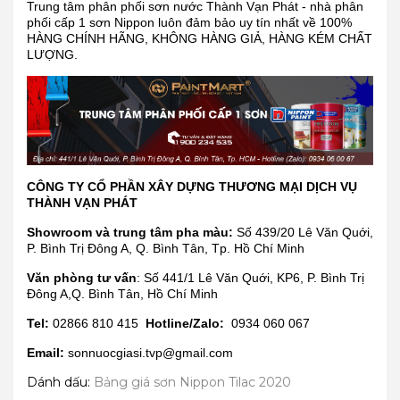
Trung tâm phân phối sơn nước Thành Vạn Phát - nhà phân
phối cấp 1 sơn Nippon luôn đảm bảo uy tín nhất về 100%
HÀNG CHÍNH HÃNG, KHÔNG HÀNG GIẢ, HÀNG KÉM CHẤT
LƯỢNG.
CÔNG TY CỔ PHẦN XÂY DỰNG THƯƠNG MẠI DỊCH VỤ
THÀNH VẠN PHÁT
Showroom và trung tâm pha màu:
Số 439/20 Lê Văn Quới,
P. Bình Trị Đông A, Q. Bình Tân, Tp. Hồ Chí Minh
Văn phòng tư vấn
: Số 441/1 Lê Văn Quới, KP6, P. Bình Trị
Đông A,Q. Bình Tân, Hồ Chí Minh
Tel:
02866 810 415
Hotline/Zalo:
0934 060 067
Email:
sonnuocgiasi.tvp@gmail.com
Dánh dấu:
Bảng giá sơn Nippon Tilac 2020