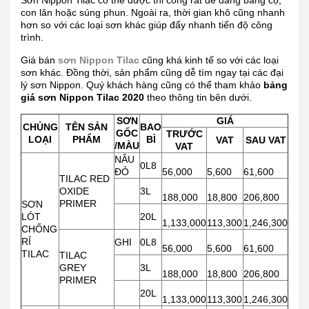
Sơn Nippon Tilac có thể được thi công rất dễ dàng bằng cọ,
con lăn hoặc súng phun. Ngoài ra, thời gian khô cũng nhanh
hơn so với các loại sơn khác giúp đẩy nhanh tiến độ công
trình.
Giá bán
sơn Nippon Tilac
cũng khá kinh tế so với các loại
sơn khác. Đồng thời, sản phẩm cũng dễ tìm ngay tại các đại
lý sơn Nippon. Quý khách hàng cũng có thể tham khảo
bảng
giá sơn Nippon Tilac 2020
theo thông tin bên dưới.
SƠN
GIÁ
CHỦNG
TÊN SẢN
BAO
GỐC
TRƯỚC
LOẠI
PHẨM
BÌ
VAT
SAU VAT
/MÀU
VAT
NÂU
0L8
ĐỎ
56,000
5,600
61,600
TILAC RED
OXIDE
3L
188,000
18,800
206,800
PRIMER
SƠN
LÓT
20L
1,133,000
113,300
1,246,300
CHỐNG
RỈ
GHI
0L8
56,000
5,600
61,600
TILAC
TILAC
GREY
3L
188,000
18,800
206,800
PRIMER
20L
1,133,000
113,300
1,246,300