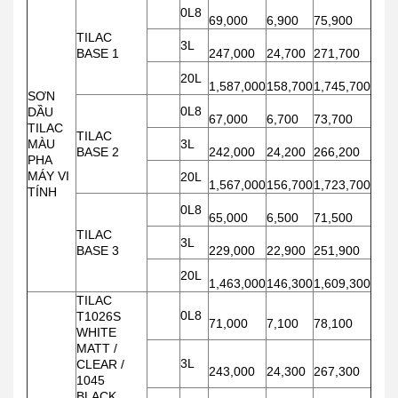
0L8
69,000
6,900
75,900
TILAC
3L
BASE 1
247,000
24,700
271,700
20L
1,587,000
158,700
1,745,700
SƠN
0L8
DẦU
67,000
6,700
73,700
TILAC
TILAC
MÀU
3L
BASE 2
242,000
24,200
266,200
PHA
MÁY VI
20L
1,567,000
156,700
1,723,700
TÍNH
0L8
65,000
6,500
71,500
TILAC
3L
BASE 3
229,000
22,900
251,900
20L
1,463,000
146,300
1,609,300
TILAC
0L8
T1026S
71,000
7,100
78,100
WHITE
MATT /
3L
CLEAR /
243,000
24,300
267,300
1045
BLACK