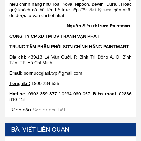
hiệu chính hãng như Toa, Kova, Nippon, Bewin, Dura... Hoặc
quý khách có thể liên hệ trực tiếp đến
đại lý sơn
gần nhất
để được tư vấn chi tiết nhất.
Nguồn Siêu thị sơn Paintmart.
CÔNG TY CP XD TM DV THÀNH VẠN PHÁT
TRUNG TÂM PHÂN PHỐI SƠN CHÍNH HÃNG PAINTMART
Địa chỉ:
439/13 Lê Văn Quới, P. Bình Trị Đông A, Q. Bình
Tân, TP. Hồ Chí Minh
Email:
sonnuocgiasi.tvp@gmail.com
Tổng đài:
1900 234 535
Hotline:
0902 359 377 / 0934 060 067.
Điện thoại:
02866
810 415
Dánh dấu:
Sơn ngoại thất
BÀI VIẾT LIÊN QUAN