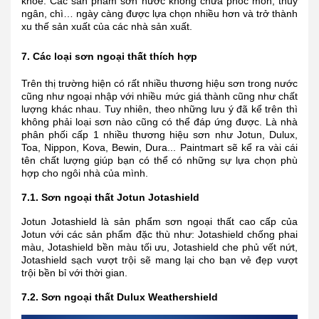
khỏe. Các sản phẩm sơn nước không chứa phóc môn, thủy
ngân, chì… ngày càng được lựa chọn nhiều hơn và trở thành
xu thế sản xuất của các nhà sản xuất.
7. Các loại sơn ngoại thất thích hợp
Trên thị trường hiện có rất nhiều thương hiệu sơn trong nước
cũng như ngoại nhập với nhiều mức giá thành cũng như chất
lượng khác nhau. Tuy nhiên, theo những lưu ý đã kể trên thì
không phải loại sơn nào cũng có thể đáp ứng được. Là nhà
phân phối cấp 1 nhiều thương hiệu sơn như Jotun, Dulux,
Toa, Nippon, Kova, Bewin, Dura... Paintmart sẽ kể ra vài cái
tên chất lượng giúp bạn có thể có những sự lựa chọn phù
hợp cho ngôi nhà của mình.
7.1. Sơn ngoại thất Jotun Jotashield
Jotun Jotashield là sản phẩm sơn ngoại thất cao cấp của
Jotun với các sản phẩm đặc thù như: Jotashield chống phai
màu, Jotashield bền màu tối ưu, Jotashield che phủ vết nứt,
Jotashield sạch vượt trội sẽ mang lại cho bạn vẻ đẹp vượt
trội bền bỉ với thời gian.
7.2. Sơn ngoại thất Dulux Weathershield