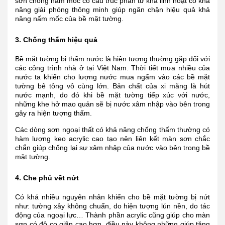
sơn chống nấm mốc có cấu trúc phân tử khá linh hoạt có khả
năng giải phóng thông minh giúp ngăn chặn hiệu quả khả
năng nấm mốc của bề mặt tường.
3. Chống thấm hiệu quả
Bề mặt tường bị thấm nước là hiện tượng thường gặp đối với
các công trình nhà ở tại Việt Nam. Thời tiết mưa nhiều của
nước ta khiến cho lượng nước mua ngấm vào các bề mặt
tường bê tông vô cùng lớn. Bản chất của xi măng là hút
nước mạnh, do đó khi bề mặt tường tiếp xúc với nước,
những khe hở mao quản sẽ bị nước xâm nhập vào bên trong
gây ra hiện tượng thấm.
Các dòng sơn ngoại thất có khả năng chống thấm thường có
hàm lượng keo acrylic cao tạo nên liên kết màn sơn chắc
chắn giúp chống lại sự xâm nhập của nước vào bên trong bề
mặt tường.
4. Che phủ vết nứt
Có khá nhiều nguyên nhân khiến cho bề mặt tường bị nứt
như: tường xây không chuẩn, do hiện tượng lún nền, do tác
động của ngoại lực… Thành phần acrylic cũng giúp cho màn
sơn có độ co giãn cao hơn, điều này không những giúp tăng