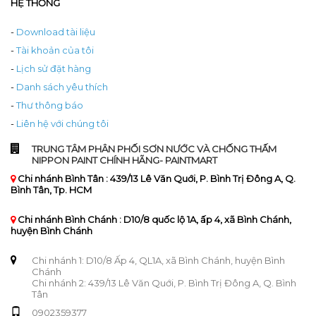
HỆ THỐNG
-
Download tài liệu
-
Tài khoản của tôi
-
Lịch sử đặt hàng
-
Danh sách yêu thích
-
Thư thông báo
-
Liên hệ với chúng tôi
TRUNG TÂM PHÂN PHỐI SƠN NƯỚC VÀ CHỐNG THẤM
NIPPON PAINT CHÍNH HÃNG- PAINTMART
Chi nhánh Bình Tân : 439/13 Lê Văn Quới, P. Bình Trị Đông A, Q.
Bình Tân, Tp. HCM
Chi nhánh Bình Chánh : D10/8 quốc lộ 1A, ấp 4, xã Bình Chánh,
huyện Bình Chánh
Chi nhánh 1: D10/8 Ấp 4, QL1A, xã Bình Chánh, huyện Bình
Chánh
Chi nhánh 2: 439/13 Lê Văn Quới, P. Bình Trị Đông A, Q. Bình
Tân
0902359377